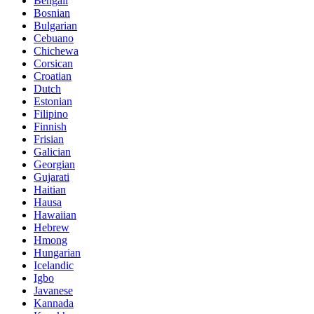
Bengali
Bosnian
Bulgarian
Cebuano
Chichewa
Corsican
Croatian
Dutch
Estonian
Filipino
Finnish
Frisian
Galician
Georgian
Gujarati
Haitian
Hausa
Hawaiian
Hebrew
Hmong
Hungarian
Icelandic
Igbo
Javanese
Kannada