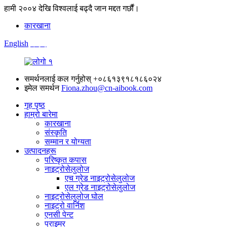
हामी २००४ देखि विश्वलाई बढ्दै जान मद्दत गर्छौं।
कारखाना
English
中文
समर्थनलाई कल गर्नुहोस्
+०८६१३९१८१८६०२४
इमेल समर्थन
Fiona.zhou@cn-aibook.com
गृह पृष्ठ
हाम्रो बारेमा
कारखाना
संस्कृति
सम्मान र योग्यता
उत्पादनहरू
परिष्कृत कपास
नाइट्रोसेलुलोज
एच ग्रेड नाइट्रोसेलुलोज
एल ग्रेड नाइट्रोसेलुलोज
नाइट्रोसेलुलोज घोल
नाइट्रो वार्निश
एनसी पेन्ट
प्राइमर