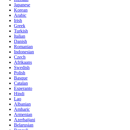
Japanese
Korean
Arabic
Irish
Greek
Turkish
Italian
Danish
Romanian
Indonesian
Czech
Afrikaans
Swedish
Polish
Basque
Catalan
Esperanto
Hindi
Lao
Albanian
Amharic
Armenian
Azerbaijani
Belarusian