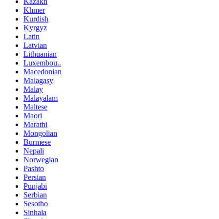
Kazakh
Khmer
Kurdish
Kyrgyz
Latin
Latvian
Lithuanian
Luxembou..
Macedonian
Malagasy
Malay
Malayalam
Maltese
Maori
Marathi
Mongolian
Burmese
Nepali
Norwegian
Pashto
Persian
Punjabi
Serbian
Sesotho
Sinhala