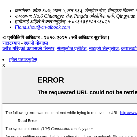
कार्यालय: कोठा ६०७, भवन ५, लेन ६६६, शेनहोङ रोड, मिनहाङ जिल्ला, स
कारखाना: No.6 Chuangye रोड, Pingdu औद्योगिक पार्क, Qingyuan का
हामीलाई अहिले नै कल गर्नुहोस्: +०८६१३९१८१८६०२४
Fiona.zhou@cn-aibook.com
© प्रतिलिपि अधिकार - २०१०-२०२५ : सबै अधिकार सुरक्षित।
साइटम्याप
-
एएमपी मोबाइल
ब्लीच गरिएको कपासको लिन्टर
,
सेल्युलोज एसीटेट
,
नाइट्रो सेल्युलोज
,
कपासको 
इमेल पठाउनुहोस्
x