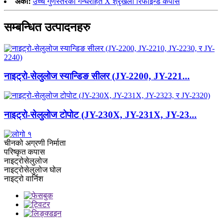
अर्को:
उच्च गुणस्तरको गन्धरहित X श्रृंखला रिफाइन्ड कपास
सम्बन्धित उत्पादनहरु
नाइट्रो-सेलुलोज स्यान्डिङ सीलर (JY-2200, JY-221...
नाइट्रो-सेलुलोज टोपोट (JY-230X, JY-231X, JY-23...
चीनको अग्रणी निर्माता
परिष्कृत कपास
नाइट्रोसेलुलोज
नाइट्रोसेलुलोज घोल
नाइट्रो वार्निश