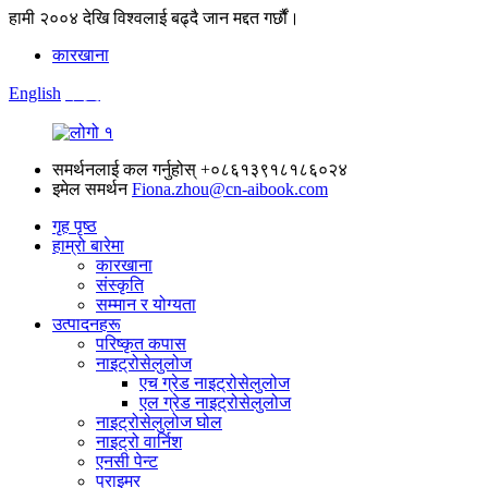
हामी २००४ देखि विश्वलाई बढ्दै जान मद्दत गर्छौं।
कारखाना
English
中文
समर्थनलाई कल गर्नुहोस्
+०८६१३९१८१८६०२४
इमेल समर्थन
Fiona.zhou@cn-aibook.com
गृह पृष्ठ
हाम्रो बारेमा
कारखाना
संस्कृति
सम्मान र योग्यता
उत्पादनहरू
परिष्कृत कपास
नाइट्रोसेलुलोज
एच ग्रेड नाइट्रोसेलुलोज
एल ग्रेड नाइट्रोसेलुलोज
नाइट्रोसेलुलोज घोल
नाइट्रो वार्निश
एनसी पेन्ट
प्राइमर