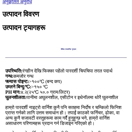
अनुकूलित अनुरोध
उत्पादन विवरण
उत्पादन ट्यागहरू
भौतिक/रासायनिक गुणहरू
उपस्थिति:
रंगहीन देखि फिक्का पहेंलो पारदर्शी चिपचिपा तरल पदार्थ
गन्ध:
कमजोर गन्ध
फ्ल्यास पोइन्ट:
>१००℃ (बन्द कप)
उम्लने बिन्दु/℃:
>१५० ℃
PH मान:
४.२(२५℃ ५०.० ग्राम/लिटर)
घुलनशीलता:
पानीमा अघुलनशील, एसीटोन र इथेनॉलमा थोरै घुलनशील
हाम्रो पारदर्शी नाइट्रो वार्निश कुनै पनि सतहमा निर्दोष र चम्किलो फिनिश
प्राप्त गर्नको लागि उत्तम समाधान हो। तपाईं काठको फर्निचर, ढोका, वा
अन्य कुनै सजावटी वस्तुहरूमा काम गर्दै हुनुहुन्छ भने, हाम्रो वार्निश
असाधारण परिणामहरू प्रदान गर्न डिजाइन गरिएको हो।