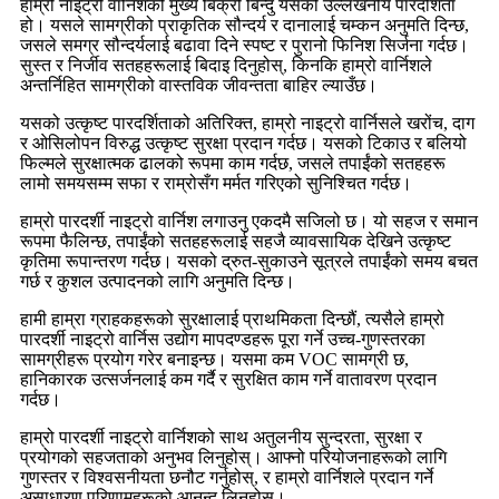
हाम्रो नाइट्रो वार्निशको मुख्य बिक्री बिन्दु यसको उल्लेखनीय पारदर्शिता
हो। यसले सामग्रीको प्राकृतिक सौन्दर्य र दानालाई चम्कन अनुमति दिन्छ,
जसले समग्र सौन्दर्यलाई बढावा दिने स्पष्ट र पुरानो फिनिश सिर्जना गर्दछ।
सुस्त र निर्जीव सतहहरूलाई बिदाइ दिनुहोस्, किनकि हाम्रो वार्निशले
अन्तर्निहित सामग्रीको वास्तविक जीवन्तता बाहिर ल्याउँछ।
यसको उत्कृष्ट पारदर्शिताको अतिरिक्त, हाम्रो नाइट्रो वार्निसले खरोंच, दाग
र ओसिलोपन विरुद्ध उत्कृष्ट सुरक्षा प्रदान गर्दछ। यसको टिकाउ र बलियो
फिल्मले सुरक्षात्मक ढालको रूपमा काम गर्दछ, जसले तपाईंको सतहहरू
लामो समयसम्म सफा र राम्रोसँग मर्मत गरिएको सुनिश्चित गर्दछ।
हाम्रो पारदर्शी नाइट्रो वार्निश लगाउनु एकदमै सजिलो छ। यो सहज र समान
रूपमा फैलिन्छ, तपाईंको सतहहरूलाई सहजै व्यावसायिक देखिने उत्कृष्ट
कृतिमा रूपान्तरण गर्दछ। यसको द्रुत-सुकाउने सूत्रले तपाईंको समय बचत
गर्छ र कुशल उत्पादनको लागि अनुमति दिन्छ।
हामी हाम्रा ग्राहकहरूको सुरक्षालाई प्राथमिकता दिन्छौं, त्यसैले हाम्रो
पारदर्शी नाइट्रो वार्निस उद्योग मापदण्डहरू पूरा गर्ने उच्च-गुणस्तरका
सामग्रीहरू प्रयोग गरेर बनाइन्छ। यसमा कम VOC सामग्री छ,
हानिकारक उत्सर्जनलाई कम गर्दै र सुरक्षित काम गर्ने वातावरण प्रदान
गर्दछ।
हाम्रो पारदर्शी नाइट्रो वार्निशको साथ अतुलनीय सुन्दरता, सुरक्षा र
प्रयोगको सहजताको अनुभव लिनुहोस्। आफ्नो परियोजनाहरूको लागि
गुणस्तर र विश्वसनीयता छनौट गर्नुहोस्, र हाम्रो वार्निशले प्रदान गर्ने
असाधारण परिणामहरूको आनन्द लिनुहोस्।