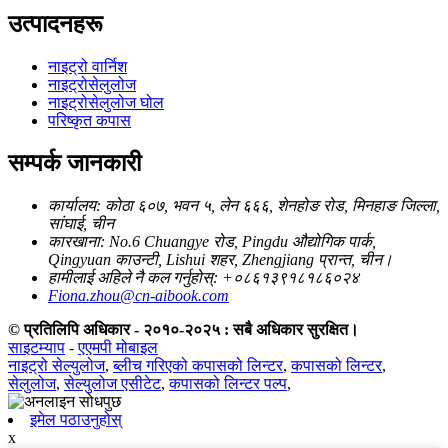
उत्पादनहरू
नाइट्रो वार्निश
नाइट्रोसेलुलोज
नाइट्रोसेलुलोज घोल
परिष्कृत कपास
सम्पर्क जानकारी
कार्यालय: कोठा ६०७, भवन ५, लेन ६६६, शेनहोङ रोड, मिनहाङ जिल्ला,
सांघाई, चीन
कारखाना: No.6 Chuangye रोड, Pingdu औद्योगिक पार्क,
Qingyuan काउन्टी, Lishui शहर, Zhengjiang प्रान्त, चीन।
हामीलाई अहिले नै कल गर्नुहोस्: +०८६१३९१८१८६०२४
Fiona.zhou@cn-aibook.com
© प्रतिलिपि अधिकार - २०१०-२०२५ : सबै अधिकार सुरक्षित।
साइटम्याप
-
एएमपी मोबाइल
नाइट्रो सेल्युलोज
,
ब्लीच गरिएको कपासको लिन्टर
,
कपासको लिन्टर
,
सेलुलोज
,
सेल्युलोज एसीटेट
,
कपासको लिन्टर पल्प
,
इमेल पठाउनुहोस्
x