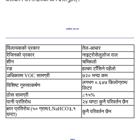
प्राविधिक डेटा पाना
विलायकको प्रकार
तेल-आधार
रेजिनको प्रकार
नाइट्रोसेलुलोज राल
शीन
चम्किलो
रङ
हल्का टाँसिने पहेंलो
अधिकतम VOC सामग्री
७२० भन्दा कम
लगभग ०.६४७ किलोग्राम/
विशिष्ट गुरुत्वाकर्षण
लिटर
ठोस सामग्री
≥१५%
पानी प्रतिरोध
२४ घण्टा कुनै परिवर्तन छैन
क्षार प्रतिरोध (५० ग्राम/LNaHCO३,१
कुनै परिवर्तन छैन
घन्टा)
प्याकेज